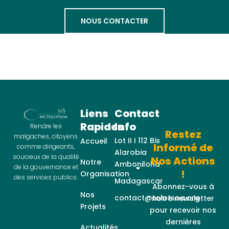
NOUS CONTACTER
Liens
Contact
Rapides
Info
Rendre les
Restez
malgaches, citoyens
Lot II I 112 Bis
Accueil
Informé de
comme dirigeants,
Alarobia
soucieux de la qualité
Nos Actions
Notre
Amboniloha
de la gouvernance et
!
Organisation
des services publics.
Madagascar
Abonnez-vous à
Nos
contact@tolotsoa.org
notre newsletter
Projets
pour recevoir nos
dernières
Actualités