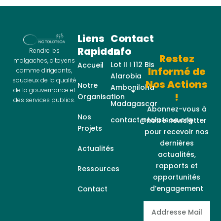
Liens
Contact
Rapides
Info
Rendre les
Restez
malgaches, citoyens
Lot II I 112 Bis
Accueil
Informé de
comme dirigeants,
Alarobia
soucieux de la qualité
Nos Actions
Notre
Amboniloha
de la gouvernance et
!
Organisation
des services publics.
Madagascar
Abonnez-vous à
Nos
contact@tolotsoa.org
notre newsletter
Projets
pour recevoir nos
dernières
Actualités
actualités,
rapports et
Ressources
opportunités
d’engagement
Contact