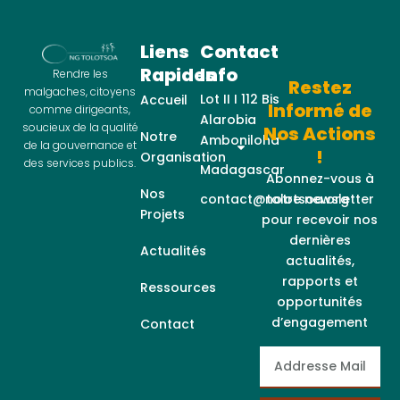
Liens
Contact
Rapides
Info
Rendre les
Restez
malgaches, citoyens
Lot II I 112 Bis
Accueil
Informé de
comme dirigeants,
Alarobia
soucieux de la qualité
Nos Actions
Notre
Amboniloha
de la gouvernance et
!
Organisation
des services publics.
Madagascar
Abonnez-vous à
Nos
contact@tolotsoa.org
notre newsletter
Projets
pour recevoir nos
dernières
Actualités
actualités,
rapports et
Ressources
opportunités
d’engagement
Contact